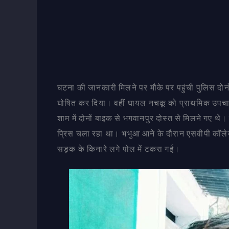
घटना की जानकारी मिलने पर मौके पर पहुंची पुलिस दोन
घोषित कर दिया। वहीं घायल नचकू को प्राथमिक उपचा
शाम में दोनों बाइक से भगवानपुर दोस्त से मिलने गए थ
प्रिस चला रहा था। भभुआ आने के दौरान एसवीपी कॉल
सड़क के किनारे लगे पोल में टकरा गई।