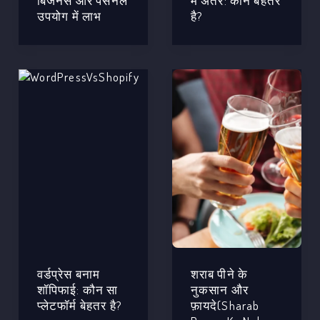
बिजनेस और पर्सनल
में अंतर: कौन बेहतर
उपयोग में लाभ
है?
वर्डप्रेस बनाम
शराब पीने के
शॉपिफाई: कौन सा
नुकसान और
प्लेटफॉर्म बेहतर है?
फ़ायदे(Sharab