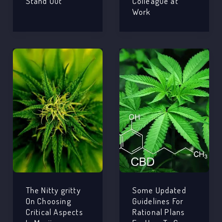
Stand Out
Colleague at
Work
The Nitty gritty
Some Updated
On Choosing
Guidelines For
Critical Aspects
Rational Plans