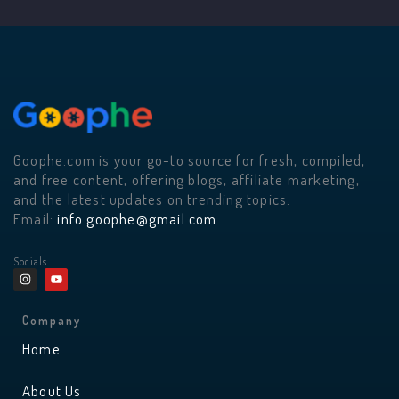
Goophe.com is your go-to source for fresh, compiled,
and free content, offering blogs, affiliate marketing,
and the latest updates on trending topics.
Email:
info.goophe@gmail.com
Socials
I
Y
n
o
s
u
t
t
a
u
Company
g
b
r
e
Home
a
m
About Us