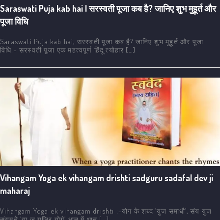
Saraswati Puja kab hai | सरस्वती पूजा कब है? जानिए शुभ मुहूर्त और
पूजा विधि
Saraswati Puja kab hai, सरस्वती पूजा कब है? जानिए शुभ मुहूर्त और पूजा
विधि:- सरस्वती पूजा एक महत्वपूर्ण हिंदू त्योहार […]
Vihangam Yoga ek vihangam drishti sadguru sadafal dev ji
maharaj
Vihangam Yoga ek vihangam drishti :-योग के शब्द ’युज समाधौ’, संय युज
संयमने ’या ज युजिर योगे’ धातु में धातु […]