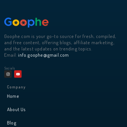
Goophe.com is your go-to source for fresh, compiled,
and free content, offering blogs, affiliate marketing,
and the latest updates on trending topics.
Email:
info.goophe@gmail.com
Socials
I
Y
n
o
s
u
t
t
a
u
Company
g
b
r
e
Home
a
m
About Us
Blog