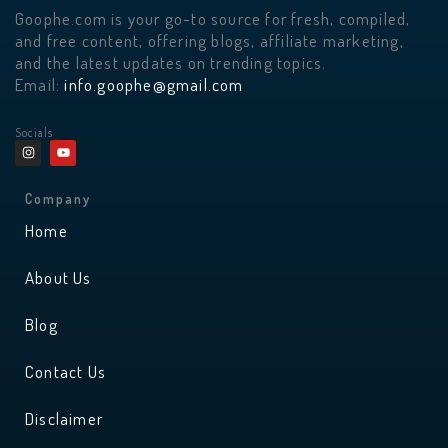
Goophe.com is your go-to source for fresh, compiled,
and free content, offering blogs, affiliate marketing,
and the latest updates on trending topics.
Email:
info.goophe@gmail.com
Socials
I
Y
n
o
s
u
t
t
a
u
Company
g
b
r
e
Home
a
m
About Us
Blog
Contact Us
Disclaimer