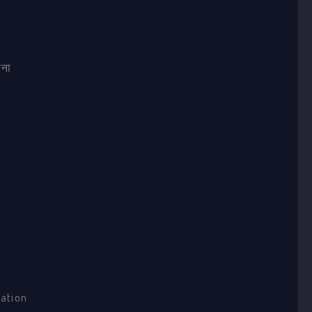
़ना
स
ation