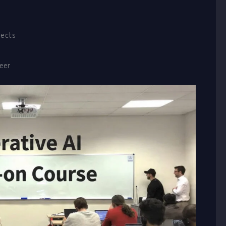
jects
eer