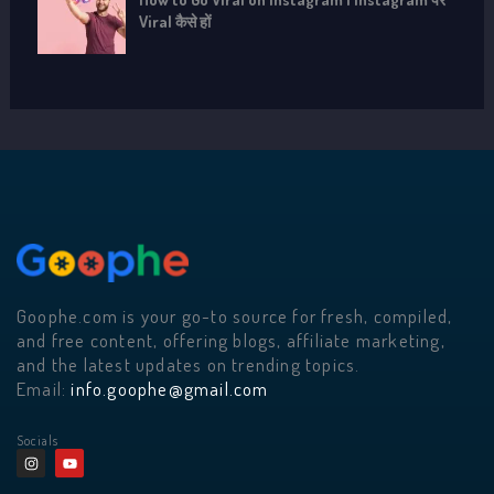
Viral कैसे हों
Goophe.com is your go-to source for fresh, compiled,
and free content, offering blogs, affiliate marketing,
and the latest updates on trending topics.
Email:
info.goophe@gmail.com
Socials
I
Y
n
o
s
u