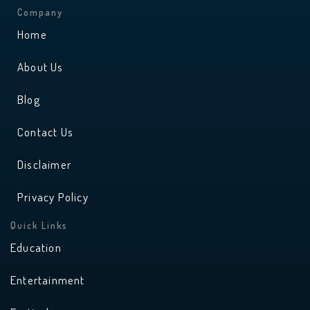
t
t
a
u
Company
g
b
r
e
Home
a
m
About Us
Blog
Contact Us
Disclaimer
Privacy Policy
Quick Links
Education
Entertainment