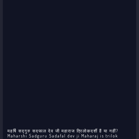
महर्षि सद्गुरु सदफाल देव जी महाराज त्रिलोकदर्शी हैं या नहीं?
Maharshi Sadguru Sadafal dev ji Maharaj is trilok