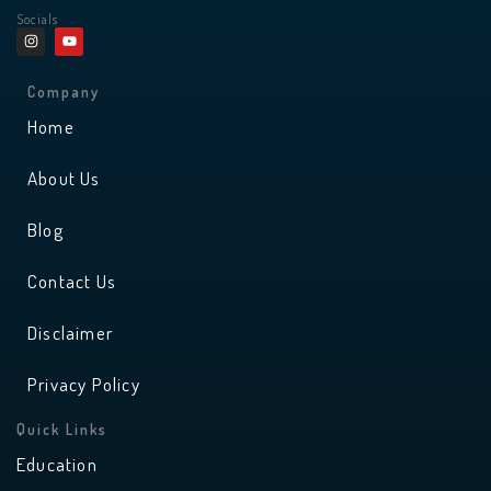
Socials
I
Y
n
o
s
u
t
t
a
u
Company
g
b
r
e
Home
a
m
About Us
Blog
Contact Us
Disclaimer
Privacy Policy
Quick Links
Education