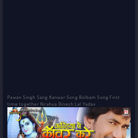
Pawan Singh Sang Kanwar Song Bolbam Song First
time together Nirahua Dinesh Lal Yadav