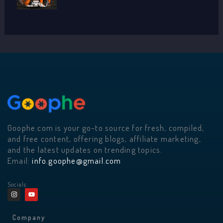
Goophe.com is your go-to source for fresh, compiled,
and free content, offering blogs, affiliate marketing,
and the latest updates on trending topics.
Email:
info.goophe@gmail.com
Socials
I
Y
n
o
s
u
t
t
a
u
Company
g
b