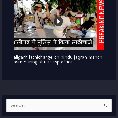
aligarh lathicharge on hindu jagran manch
men during stir at ssp office
S
e