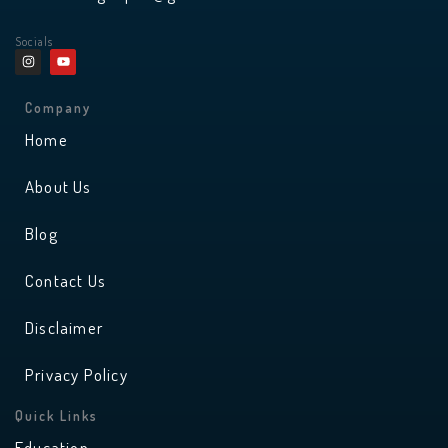
Socials
I
Y
n
o
s
u
t
t
a
u
Company
g
b
r
e
Home
a
m
About Us
Blog
Contact Us
Disclaimer
Privacy Policy
Quick Links
Education