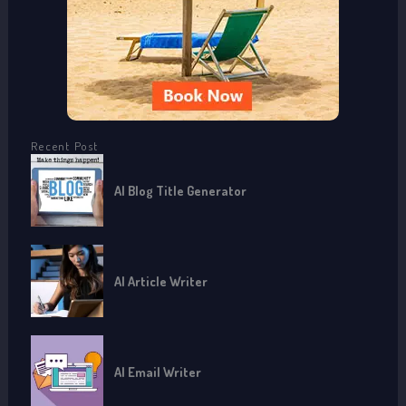
:
Recent Post
AI Blog Title Generator
AI Article Writer
AI Email Writer