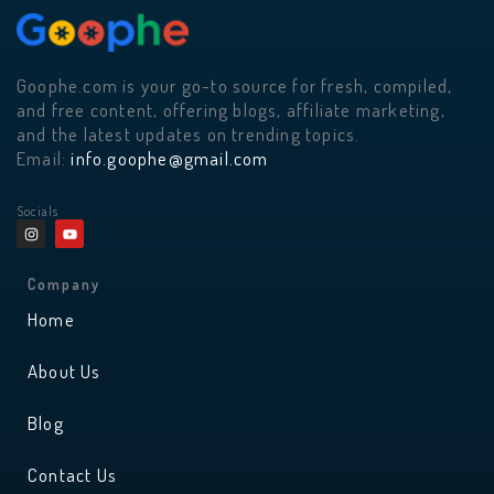
Goophe.com is your go-to source for fresh, compiled,
and free content, offering blogs, affiliate marketing,
and the latest updates on trending topics.
Email:
info.goophe@gmail.com
Socials
I
Y
n
o
s
u
t
t
a
u
Company
g
b
r
e
Home
a
m
About Us
Blog
Contact Us