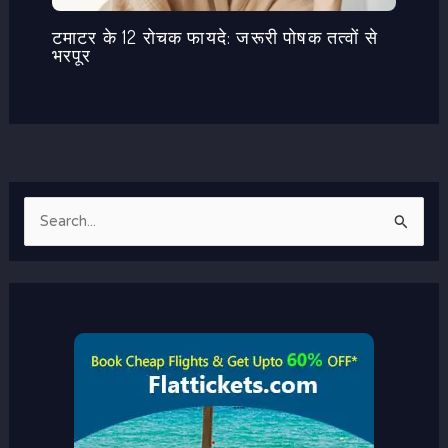
टमाटर के 12 रोचक फायदे: जरूरी पोषक तत्वों से
भरपूर
S
e
a
r
c
h
f
o