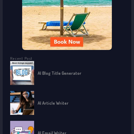
r
:
Recent Post
AI Blog Title Generator
AI Article Writer
AI Email Writer