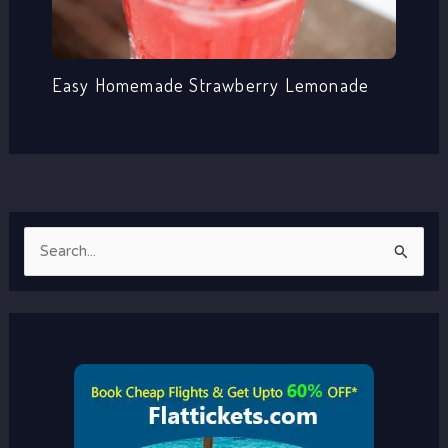
Easy Homemade Strawberry Lemonade
S
e
a
r
c
h
f