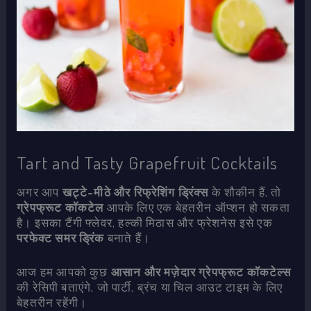
Tart and Tasty Grapefruit Cocktails
अगर आप
खट्टे-मीठे और रिफ्रेशिंग ड्रिंक्स
के शौकीन हैं, तो
ग्रेपफ्रूट कॉकटेल
आपके लिए एक बेहतरीन ऑप्शन हो सकता
है। इसका टैंगी फ्लेवर, हल्की मिठास और फ्रेशनेस इसे एक
परफेक्ट समर ड्रिंक
बनाते हैं।
आज हम आपको कुछ
आसान और मज़ेदार ग्रेपफ्रूट कॉकटेल्स
की रेसिपी बताएंगे, जो पार्टी, ब्रंच या चिल आउट टाइम के लिए
बेहतरीन रहेंगी।