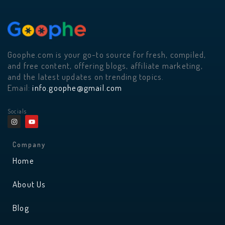
Goophe.com is your go-to source for fresh, compiled,
and free content, offering blogs, affiliate marketing,
and the latest updates on trending topics.
Email:
info.goophe@gmail.com
Socials
I
Y
n
o
s
u
t
t
a
u
Company
g
b
r
e
Home
a
m
About Us
Blog