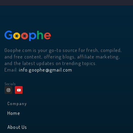
Goophe.com is your go-to source for fresh, compiled,
and free content, offering blogs, affiliate marketing,
and the latest updates on trending topics.
Email:
info.goophe@gmail.com
Socials
I
Y
n
o
s
u
t
t
a
u
Company
g
b
r
e
Home
a
m
About Us