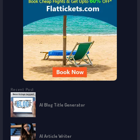
h
f
o
r
:
Recent Post
AI Blog Title Generator
AI Article Writer