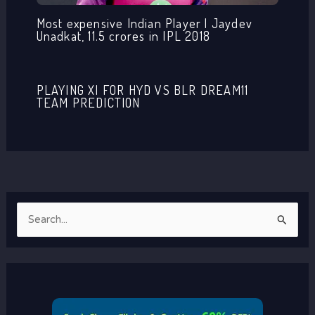
Most expensive Indian Player | Jaydev
Unadkat, 11.5 crores in IPL 2018
PLAYING XI FOR HYD VS BLR DREAM11
TEAM PREDICTION
S
e
a
r
c