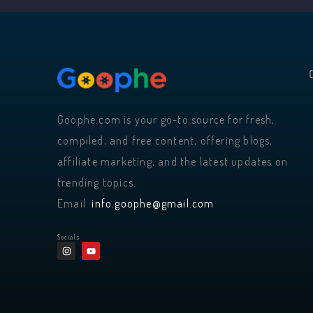
Goophe.com is your go-to source for fresh,
compiled, and free content, offering blogs,
affiliate marketing, and the latest updates on
trending topics.
Email:
info.goophe@gmail.com
Socials
I
Y
n
o
s
u
t
t
a
u
g
b
r
e
a