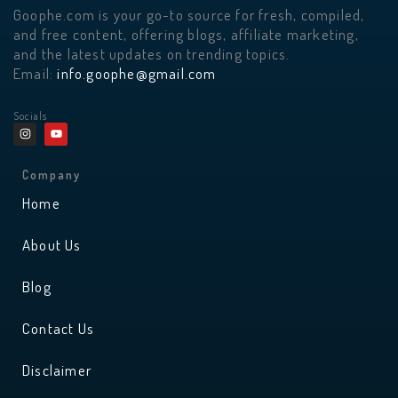
Goophe.com is your go-to source for fresh, compiled,
and free content, offering blogs, affiliate marketing,
and the latest updates on trending topics.
Email:
info.goophe@gmail.com
Socials
I
Y
n
o
s
u
t
t
a
u
Company
g
b
r
e
Home
a
m
About Us
Blog
Contact Us
Disclaimer