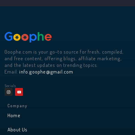
Goophe.com is your go-to source for fresh, compiled,
and free content, offering blogs, affiliate marketing,
and the latest updates on trending topics.
Email:
info.goophe@gmail.com
Socials
I
Y
n
o
s
u
t
t
a
u
Company
g
b
r
e
Home
a
m
About Us