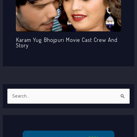
Karam Yug Bhojpuri Movie Cast Crew And
Story
S
e
a
r
c