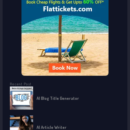
h
f
o
r
:
Recent Post
AI Blog Title Generator
AI Article Writer