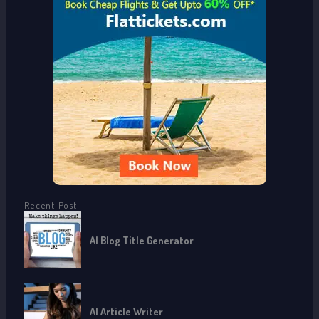
h
f
o
r
:
Recent Post
AI Blog Title Generator
AI Article Writer