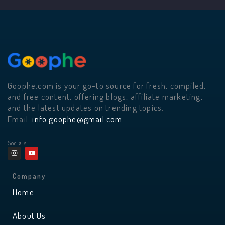
Goophe.com is your go-to source for fresh, compiled,
and free content, offering blogs, affiliate marketing,
and the latest updates on trending topics.
Email:
info.goophe@gmail.com
Socials
I
Y
n
o
s
u
t
t
a
u
Company
g
b
r
e
Home
a
m
About Us