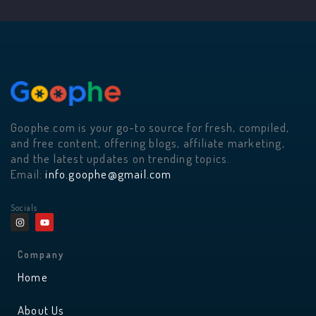
Goophe.com is your go-to source for fresh, compiled,
and free content, offering blogs, affiliate marketing,
and the latest updates on trending topics.
Email:
info.goophe@gmail.com
Socials
I
Y
n
o
s
u
t
t
a
u
Company
g
b
r
e
Home
a
m
About Us