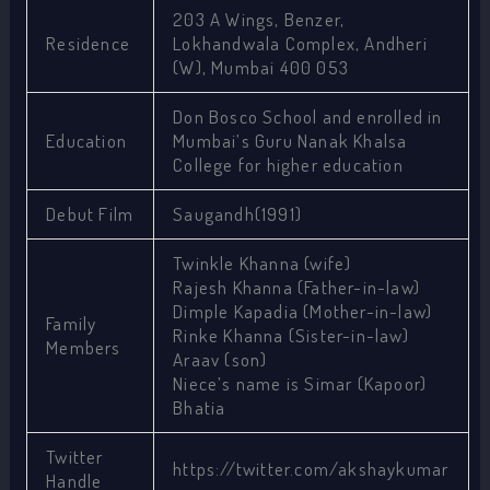
203 A Wings, Benzer,
Residence
Lokhandwala Complex, Andheri
(W), Mumbai 400 053
Don Bosco School and enrolled in
Education
Mumbai’s Guru Nanak Khalsa
College for higher education
Debut Film
Saugandh(1991)
Twinkle Khanna (wife)
Rajesh Khanna (Father-in-law)
Dimple Kapadia (Mother-in-law)
Family
Rinke Khanna (Sister-in-law)
Members
Araav (son)
Niece’s name is Simar (Kapoor)
Bhatia
Twitter
https://twitter.com/akshaykumar
Handle