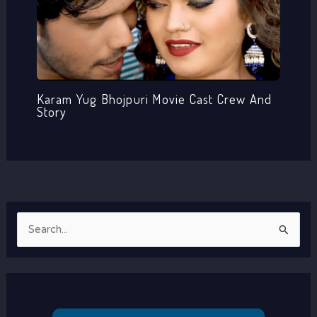
Karam Yug Bhojpuri Movie Cast Crew And
Story
S
e
a
r
c