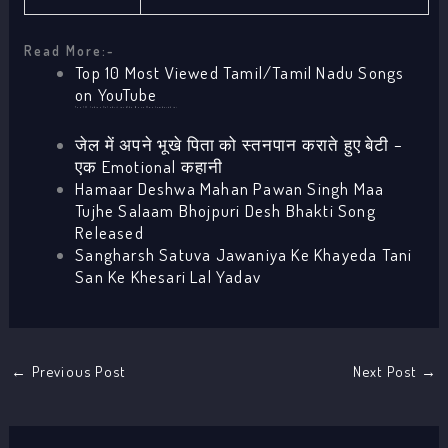
Read More:-
Top 10 Most Viewed Tamil/Tamil Nadu Songs
on YouTube
Top 10 Indian Celebrities Who Have Own Lamborghini
जेल में अपने भूखे पिता को स्तनपान कराते हुए बेटी –
एक Emotional कहानी
Hamaar Deshwa Mahan Pawan Singh Maa
Tujhe Salaam Bhojpuri Desh Bhakti Song
Released
Sangharsh Satuva Jawaniya Ke Khayeda Tani
San Ke Khesari Lal Yadav
←
Previous Post
Next Post
→