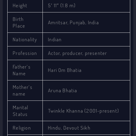
Height
5′ 11″ (1.8 m)
Birth
Amritsar, Punjab, India
Place
Nationality
Indian
Profession
Actor, producer, presenter
Father’s
Hari Om Bhatia
Name
Mother’s
Aruna Bhatia
name
Marital
Twinkle Khanna (2001-present)
Status
Religion
Hindu, Devout Sikh