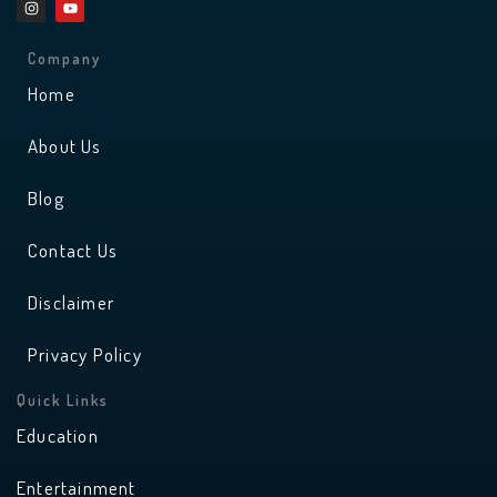
n
o
s
u
t
t
a
u
Company
g
b
r
e
Home
a
m
About Us
Blog
Contact Us
Disclaimer
Privacy Policy
Quick Links
Education
Entertainment