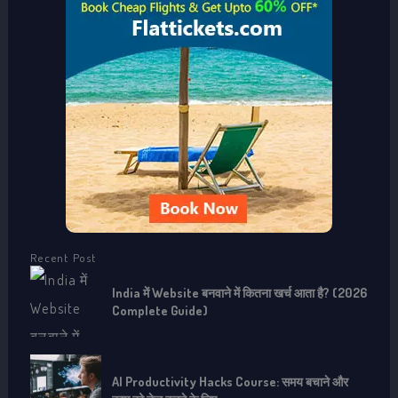
h
f
o
r
:
Recent Post
India में Website बनवाने में कितना खर्च आता है? (2026
Complete Guide)
AI Productivity Hacks Course: समय बचाने और