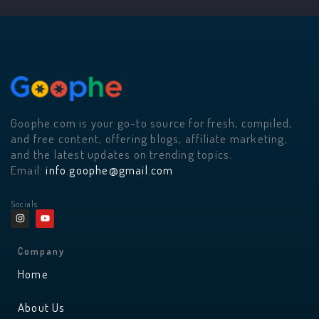
Goophe.com is your go-to source for fresh, compiled,
and free content, offering blogs, affiliate marketing,
and the latest updates on trending topics.
Email:
info.goophe@gmail.com
Socials
I
Y
n
o
s
u
t
t
a
u
Company
g
b
r
e
Home
a
m
About Us