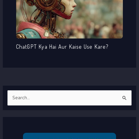
ChatGPT Kya Hai Aur Kaise Use Kare?
S
e
a
r
c