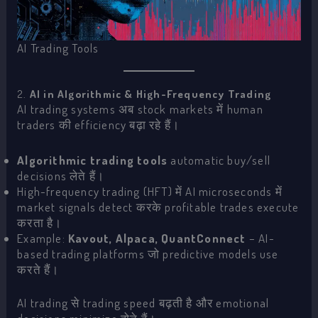
AI Trading Tools
2.
AI in Algorithmic & High-Frequency Trading
AI trading systems अब stock markets में human
traders की efficiency बढ़ा रहे हैं।
Algorithmic trading tools
automatic buy/sell
decisions लेते हैं।
High-frequency trading (HFT) में AI microseconds में
market signals detect करके profitable trades execute
करता है।
Example:
Kavout, Alpaca, QuantConnect
– AI-
based trading platforms जो predictive models use
करते हैं।
AI trading से trading speed बढ़ती है और emotional